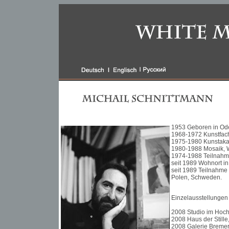
1953 Geboren in Ode
1968-1972 Kunstfac
1975-1980 Kunstakad
1980-1988 Mosaik, 
1974-1988 Teilnahme
seit 1989 Wohnort in 
seit 1989 Teilnahme 
Polen, Schweden.
Einzelausstellungen
2008 Studio im Hoch
2008 Haus der Stille,
2008 Galerie Bremer,